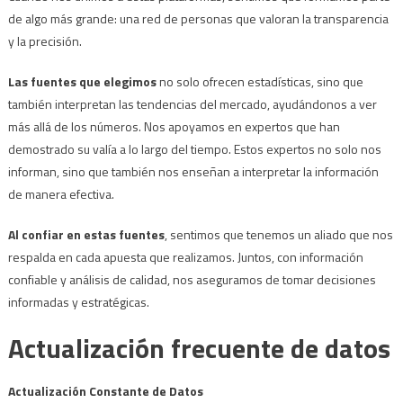
de algo más grande: una red de personas que valoran la transparencia
y la precisión.
Las fuentes que elegimos
no solo ofrecen estadísticas, sino que
también interpretan las tendencias del mercado, ayudándonos a ver
más allá de los números. Nos apoyamos en expertos que han
demostrado su valía a lo largo del tiempo. Estos expertos no solo nos
informan, sino que también nos enseñan a interpretar la información
de manera efectiva.
Al confiar en estas fuentes
, sentimos que tenemos un aliado que nos
respalda en cada apuesta que realizamos. Juntos, con información
confiable y análisis de calidad, nos aseguramos de tomar decisiones
informadas y estratégicas.
Actualización frecuente de datos
Actualización Constante de Datos