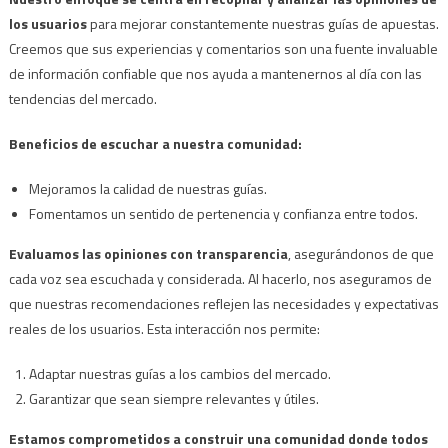
los usuarios
para mejorar constantemente nuestras guías de apuestas.
Creemos que sus experiencias y comentarios son una fuente invaluable
de información confiable que nos ayuda a mantenernos al día con las
tendencias del mercado.
Beneficios de escuchar a nuestra comunidad:
Mejoramos la calidad de nuestras guías.
Fomentamos un sentido de pertenencia y confianza entre todos.
Evaluamos las opiniones con transparencia
, asegurándonos de que
cada voz sea escuchada y considerada. Al hacerlo, nos aseguramos de
que nuestras recomendaciones reflejen las necesidades y expectativas
reales de los usuarios. Esta interacción nos permite:
Adaptar nuestras guías a los cambios del mercado.
Garantizar que sean siempre relevantes y útiles.
Estamos comprometidos a construir una comunidad donde todos