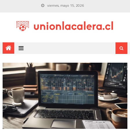
viernes, mayo 15, 2026