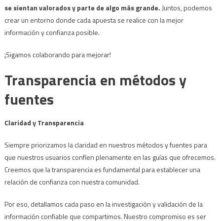
se sientan valorados y parte de algo más grande.
Juntos, podemos
crear un entorno donde cada apuesta se realice con la mejor
información y confianza posible.
¡Sigamos colaborando para mejorar!
Transparencia en métodos y
fuentes
Claridad y Transparencia
Siempre priorizamos la claridad en nuestros métodos y fuentes para
que nuestros usuarios confíen plenamente en las guías que ofrecemos.
Creemos que la transparencia es fundamental para establecer una
relación de confianza con nuestra comunidad.
Por eso, detallamos cada paso en la investigación y validación de la
información confiable que compartimos. Nuestro compromiso es ser