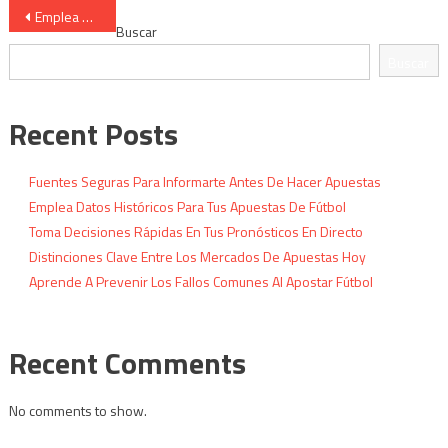
Navegación
Emplea Datos Históricos Para Tus Apuestas De Fútbol
Buscar
de
Buscar
entradas
Recent Posts
Fuentes Seguras Para Informarte Antes De Hacer Apuestas
Emplea Datos Históricos Para Tus Apuestas De Fútbol
Toma Decisiones Rápidas En Tus Pronósticos En Directo
Distinciones Clave Entre Los Mercados De Apuestas Hoy
Aprende A Prevenir Los Fallos Comunes Al Apostar Fútbol
Recent Comments
No comments to show.