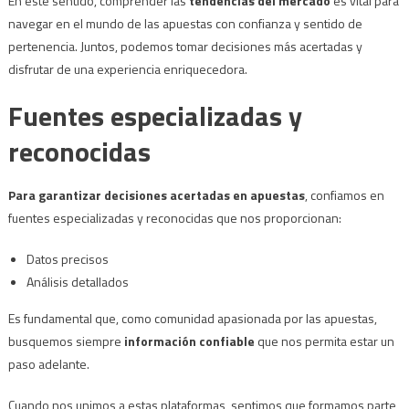
En este sentido, comprender las
tendencias del mercado
es vital para
navegar en el mundo de las apuestas con confianza y sentido de
pertenencia. Juntos, podemos tomar decisiones más acertadas y
disfrutar de una experiencia enriquecedora.
Fuentes especializadas y
reconocidas
Para garantizar decisiones acertadas en apuestas
, confiamos en
fuentes especializadas y reconocidas que nos proporcionan:
Datos precisos
Análisis detallados
Es fundamental que, como comunidad apasionada por las apuestas,
busquemos siempre
información confiable
que nos permita estar un
paso adelante.
Cuando nos unimos a estas plataformas, sentimos que formamos parte