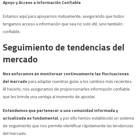
Apoyo y Acceso a Información Confiable
Estamos aquí para apoyarnos mutuamente, asegurando que todos
tengamos acceso a información que sea no solo útil, sino también
confiable.
Seguimiento de tendencias del
mercado
Nos enfocamos en monitorear continuamente las fluctuaciones
del mercado
para adaptar nuestras guías a los cambios más recientes.
Al hacerlo, nos aseguramos de proporcionarles información confiable
que les brinde una ventaja al momento de apostar.
Entendemos que pertenecer a una comunidad informada y
actualizada es fundamental
, y por ello hemos establecido un sistema
de seguimiento que nos permite identificar rápidamente las tendencias
del mercado.