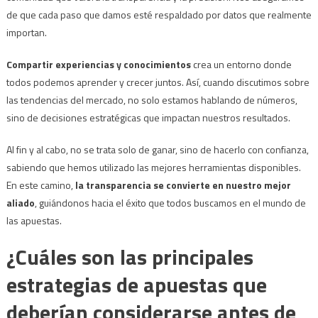
de que cada paso que damos esté respaldado por datos que realmente
importan.
Compartir experiencias y conocimientos
crea un entorno donde
todos podemos aprender y crecer juntos. Así, cuando discutimos sobre
las tendencias del mercado, no solo estamos hablando de números,
sino de decisiones estratégicas que impactan nuestros resultados.
Al fin y al cabo, no se trata solo de ganar, sino de hacerlo con confianza,
sabiendo que hemos utilizado las mejores herramientas disponibles.
En este camino,
la transparencia se convierte en nuestro mejor
aliado
, guiándonos hacia el éxito que todos buscamos en el mundo de
las apuestas.
¿Cuáles son las principales
estrategias de apuestas que
deberían considerarse antes de