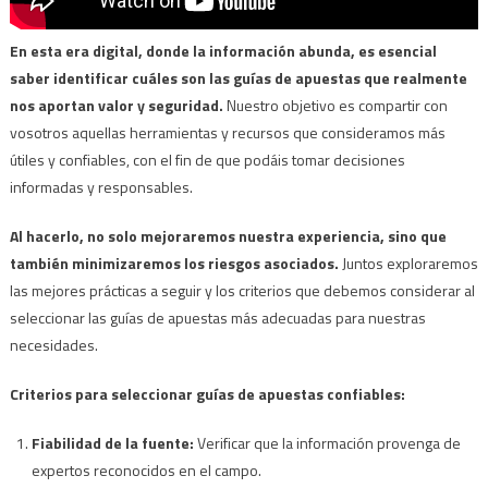
En esta era digital, donde la información abunda, es esencial
saber identificar cuáles son las guías de apuestas que realmente
nos aportan valor y seguridad.
Nuestro objetivo es compartir con
vosotros aquellas herramientas y recursos que consideramos más
útiles y confiables, con el fin de que podáis tomar decisiones
informadas y responsables.
Al hacerlo, no solo mejoraremos nuestra experiencia, sino que
también minimizaremos los riesgos asociados.
Juntos exploraremos
las mejores prácticas a seguir y los criterios que debemos considerar al
seleccionar las guías de apuestas más adecuadas para nuestras
necesidades.
Criterios para seleccionar guías de apuestas confiables:
Fiabilidad de la fuente:
Verificar que la información provenga de
expertos reconocidos en el campo.