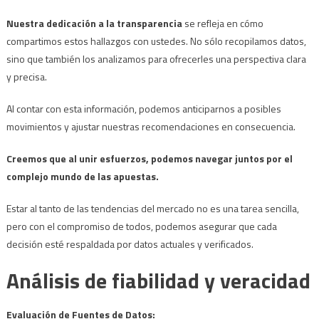
Nuestra dedicación a la transparencia
se refleja en cómo
compartimos estos hallazgos con ustedes. No sólo recopilamos datos,
sino que también los analizamos para ofrecerles una perspectiva clara
y precisa.
Al contar con esta información, podemos anticiparnos a posibles
movimientos y ajustar nuestras recomendaciones en consecuencia.
Creemos que al unir esfuerzos, podemos navegar juntos por el
complejo mundo de las apuestas.
Estar al tanto de las tendencias del mercado no es una tarea sencilla,
pero con el compromiso de todos, podemos asegurar que cada
decisión esté respaldada por datos actuales y verificados.
Análisis de fiabilidad y veracidad
Evaluación de Fuentes de Datos: