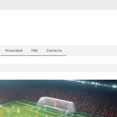
Privacidad
FAQ
Contacto