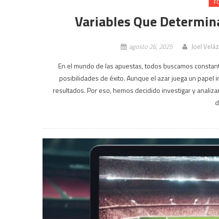
F
Variables Que Determin
agosto 26, 2025
Joel Vel
En el mundo de las apuestas, todos buscamos constan
posibilidades de éxito. Aunque el azar juega un papel i
resultados. Por eso, hemos decidido investigar y analiza
d