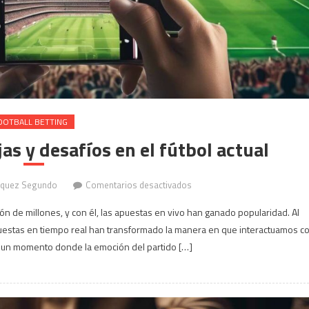
OOTBALL BETTING
as y desafíos en el fútbol actual
en
ázquez Segundo
Comentarios desactivados
Apuestas
ión de millones, y con él, las apuestas en vivo han ganado popularidad. Al
en
estas en tiempo real han transformado la manera en que interactuamos c
vivo:
 un momento donde la emoción del partido […]
ventajas
y
desafíos
en