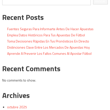
de
Buscar
entradas
Recent Posts
Fuentes Seguras Para Informarte Antes De Hacer Apuestas
Emplea Datos Históricos Para Tus Apuestas De Fútbol
Toma Decisiones Rápidas En Tus Pronósticos En Directo
Distinciones Clave Entre Los Mercados De Apuestas Hoy
Aprende A Prevenir Los Fallos Comunes Al Apostar Fútbol
Recent Comments
No comments to show.
Archives
octubre 2025