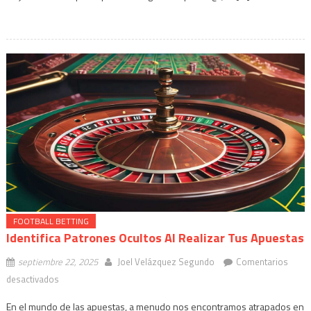
de
fútbol
FOOTBALL BETTING
Identifica Patrones Ocultos Al Realizar Tus Apuestas
septiembre 22, 2025
Joel Velázquez Segundo
Comentarios
en
desactivados
Identifica
En el mundo de las apuestas, a menudo nos encontramos atrapados en
Patrones