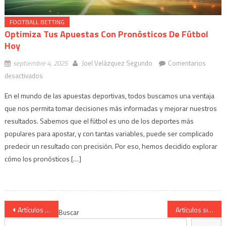
FOOTBALL BETTING
Optimiza Tus Apuestas Con Pronósticos De Fútbol
Hoy
septiembre 4, 2025
Joel Velázquez Segundo
Comentarios
en
desactivados
Optimiza
En el mundo de las apuestas deportivas, todos buscamos una ventaja
Tus
que nos permita tomar decisiones más informadas y mejorar nuestros
Apuestas
resultados. Sabemos que el fútbol es uno de los deportes más
Con
Pronósticos
populares para apostar, y con tantas variables, puede ser complicado
De
predecir un resultado con precisión. Por eso, hemos decidido explorar
Fútbol
cómo los pronósticos […]
Hoy
Navegación
Artículos antiguos
Artículos siguientes
Buscar