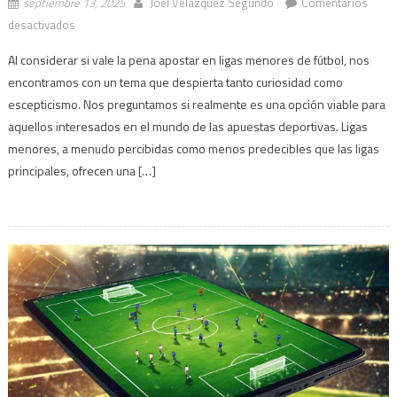
septiembre 13, 2025
Joel Velázquez Segundo
Comentarios
en
desactivados
¿Vale
Al considerar si vale la pena apostar en ligas menores de fútbol, nos
la
encontramos con un tema que despierta tanto curiosidad como
pena
escepticismo. Nos preguntamos si realmente es una opción viable para
apostar
en
aquellos interesados en el mundo de las apuestas deportivas. Ligas
ligas
menores, a menudo percibidas como menos predecibles que las ligas
menores
principales, ofrecen una […]
de
fútbol?