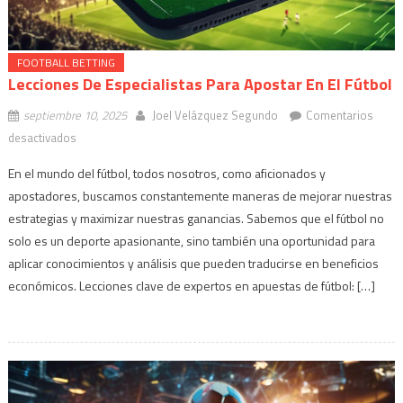
FOOTBALL BETTING
Lecciones De Especialistas Para Apostar En El Fútbol
septiembre 10, 2025
Joel Velázquez Segundo
Comentarios
en
desactivados
Lecciones
En el mundo del fútbol, todos nosotros, como aficionados y
De
apostadores, buscamos constantemente maneras de mejorar nuestras
Especialistas
estrategias y maximizar nuestras ganancias. Sabemos que el fútbol no
Para
Apostar
solo es un deporte apasionante, sino también una oportunidad para
En
aplicar conocimientos y análisis que pueden traducirse en beneficios
El
económicos. Lecciones clave de expertos en apuestas de fútbol: […]
Fútbol