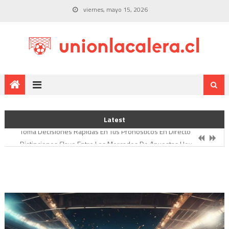
viernes, mayo 15, 2026
Aprende A Prevenir Los Fallos Comunes Al Apostar Fútbol
Fuentes Seguras Para Informarte Antes De Hacer Apuestas
Emplea Datos Históricos Para Tus Apuestas De Fútbol
Latest
Toma Decisiones Rápidas En Tus Pronósticos En Directo
Distinciones Clave Entre Los Mercados De Apuestas Hoy
Aprende A Prevenir Los Fallos Comunes Al Apostar Fútbol
Fuentes Seguras Para Informarte Antes De Hacer Apuestas