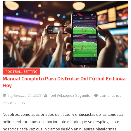
FOOTBALL BETTING
Manual Completo Para Disfrutar Del Fútbol En Línea
Hoy
septiembre 14, 2025
Joel Velázquez Segundo
Comentarios
en
desactivados
Manual
Nosotros, como apasionados del fútbol y entusiastas de las apuestas
Completo
online, entendemos el emocionante mundo que se despliega ante
Para
nosotros cada vez que iniciamos sesión en nuestras plataformas
Disfrutar