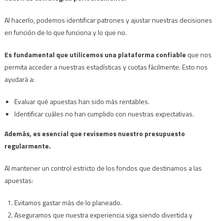
Al hacerlo, podemos identificar patrones y ajustar nuestras decisiones
en función de lo que funciona y lo que no.
Es fundamental que utilicemos una plataforma confiable
que nos
permita acceder a nuestras estadísticas y cuotas fácilmente. Esto nos
ayudará a:
Evaluar qué apuestas han sido más rentables.
Identificar cuáles no han cumplido con nuestras expectativas.
Además, es esencial que revisemos nuestro presupuesto
regularmente.
Al mantener un control estricto de los fondos que destinamos a las
apuestas:
Evitamos gastar más de lo planeado.
Aseguramos que nuestra experiencia siga siendo divertida y