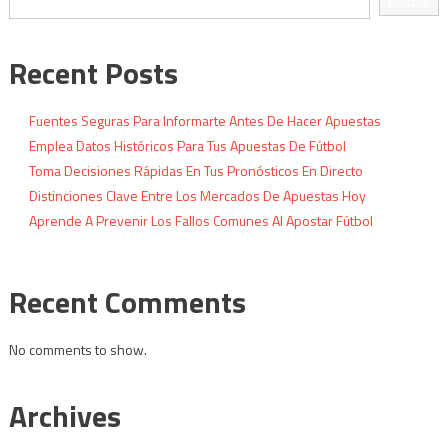
Buscar
entradas
Recent Posts
Fuentes Seguras Para Informarte Antes De Hacer Apuestas
Emplea Datos Históricos Para Tus Apuestas De Fútbol
Toma Decisiones Rápidas En Tus Pronósticos En Directo
Distinciones Clave Entre Los Mercados De Apuestas Hoy
Aprende A Prevenir Los Fallos Comunes Al Apostar Fútbol
Recent Comments
No comments to show.
Archives