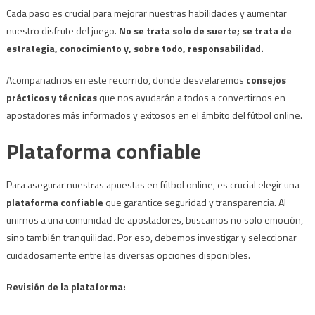
Cada paso es crucial para mejorar nuestras habilidades y aumentar
nuestro disfrute del juego.
No se trata solo de suerte; se trata de
estrategia, conocimiento y, sobre todo, responsabilidad.
Acompañadnos en este recorrido, donde desvelaremos
consejos
prácticos y técnicas
que nos ayudarán a todos a convertirnos en
apostadores más informados y exitosos en el ámbito del fútbol online.
Plataforma confiable
Para asegurar nuestras apuestas en fútbol online, es crucial elegir una
plataforma confiable
que garantice seguridad y transparencia. Al
unirnos a una comunidad de apostadores, buscamos no solo emoción,
sino también tranquilidad. Por eso, debemos investigar y seleccionar
cuidadosamente entre las diversas opciones disponibles.
Revisión de la plataforma: