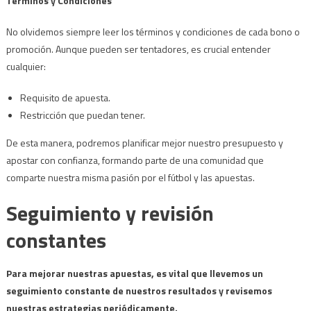
Términos y Condiciones
No olvidemos siempre leer los términos y condiciones de cada bono o
promoción. Aunque pueden ser tentadores, es crucial entender
cualquier:
Requisito de apuesta.
Restricción que puedan tener.
De esta manera, podremos planificar mejor nuestro presupuesto y
apostar con confianza, formando parte de una comunidad que
comparte nuestra misma pasión por el fútbol y las apuestas.
Seguimiento y revisión
constantes
Para mejorar nuestras apuestas, es vital que llevemos un
seguimiento constante de nuestros resultados y revisemos
nuestras estrategias periódicamente.