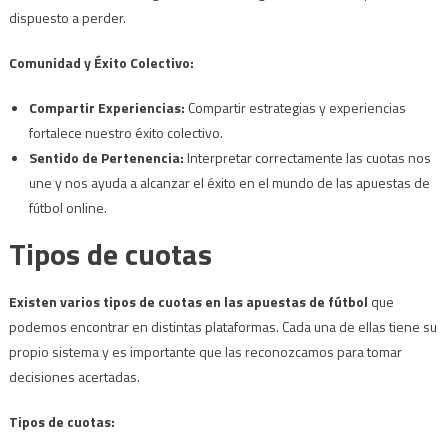
dispuesto a perder.
Comunidad y Éxito Colectivo:
Compartir Experiencias:
Compartir estrategias y experiencias
fortalece nuestro éxito colectivo.
Sentido de Pertenencia:
Interpretar correctamente las cuotas nos
une y nos ayuda a alcanzar el éxito en el mundo de las apuestas de
fútbol online.
Tipos de cuotas
Existen varios tipos de cuotas en las apuestas de fútbol
que
podemos encontrar en distintas plataformas. Cada una de ellas tiene su
propio sistema y es importante que las reconozcamos para tomar
decisiones acertadas.
Tipos de cuotas: