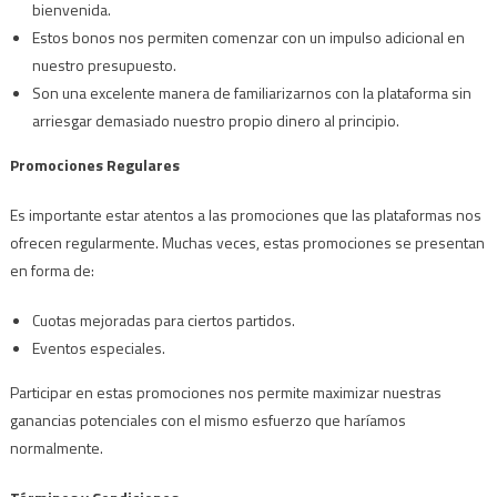
bienvenida.
Estos bonos nos permiten comenzar con un impulso adicional en
nuestro presupuesto.
Son una excelente manera de familiarizarnos con la plataforma sin
arriesgar demasiado nuestro propio dinero al principio.
Promociones Regulares
Es importante estar atentos a las promociones que las plataformas nos
ofrecen regularmente. Muchas veces, estas promociones se presentan
en forma de:
Cuotas mejoradas para ciertos partidos.
Eventos especiales.
Participar en estas promociones nos permite maximizar nuestras
ganancias potenciales con el mismo esfuerzo que haríamos
normalmente.