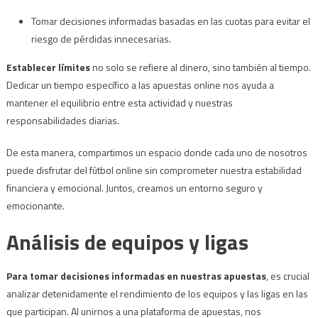
Tomar decisiones informadas basadas en las cuotas para evitar el
riesgo de pérdidas innecesarias.
Establecer límites
no solo se refiere al dinero, sino también al tiempo.
Dedicar un tiempo específico a las apuestas online nos ayuda a
mantener el equilibrio entre esta actividad y nuestras
responsabilidades diarias.
De esta manera, compartimos un espacio donde cada uno de nosotros
puede disfrutar del fútbol online sin comprometer nuestra estabilidad
financiera y emocional. Juntos, creamos un entorno seguro y
emocionante.
Análisis de equipos y ligas
Para tomar decisiones informadas en nuestras apuestas
, es crucial
analizar detenidamente el rendimiento de los equipos y las ligas en las
que participan. Al unirnos a una plataforma de apuestas, nos