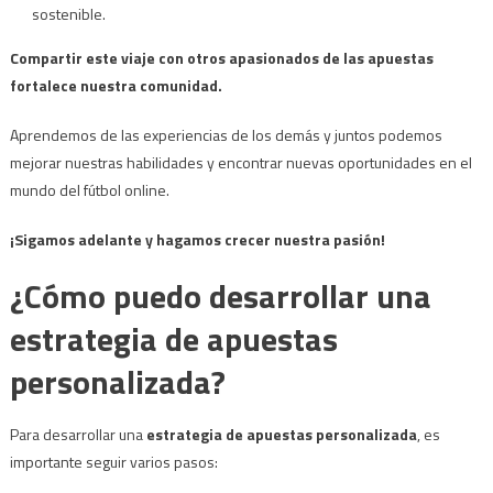
sostenible.
Compartir este viaje con otros apasionados de las apuestas
fortalece nuestra comunidad.
Aprendemos de las experiencias de los demás y juntos podemos
mejorar nuestras habilidades y encontrar nuevas oportunidades en el
mundo del fútbol online.
¡Sigamos adelante y hagamos crecer nuestra pasión!
¿Cómo puedo desarrollar una
estrategia de apuestas
personalizada?
Para desarrollar una
estrategia de apuestas personalizada
, es
importante seguir varios pasos: