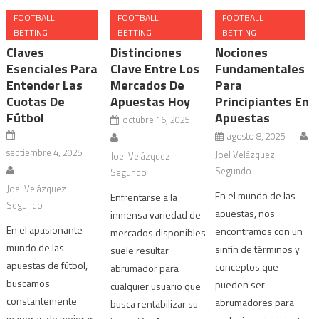
FOOTBALL
FOOTBALL
FOOTBALL
BETTING
BETTING
BETTING
Claves
Distinciones
Nociones
Esenciales Para
Clave Entre Los
Fundamentales
Entender Las
Mercados De
Para
Cuotas De
Apuestas Hoy
Principiantes En
Fútbol
Apuestas
octubre 16, 2025
agosto 8, 2025
septiembre 4, 2025
Joel Velázquez
Joel Velázquez
Segundo
Segundo
Joel Velázquez
En el mundo de las
Enfrentarse a la
Segundo
apuestas, nos
inmensa variedad de
En el apasionante
encontramos con un
mercados disponibles
mundo de las
sinfín de términos y
suele resultar
apuestas de fútbol,
conceptos que
abrumador para
buscamos
pueden ser
cualquier usuario que
constantemente
abrumadores para
busca rentabilizar su
maneras de mejorar