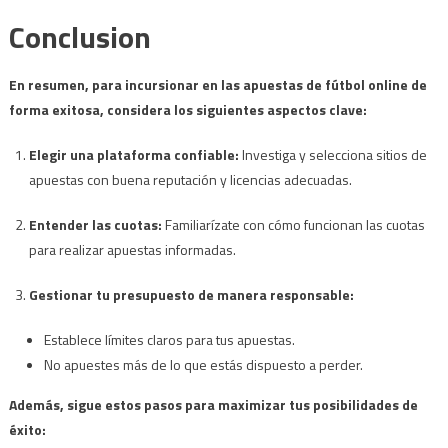
Conclusion
En resumen, para incursionar en las apuestas de fútbol online de
forma exitosa, considera los siguientes aspectos clave:
Elegir una plataforma confiable:
Investiga y selecciona sitios de
apuestas con buena reputación y licencias adecuadas.
Entender las cuotas:
Familiarízate con cómo funcionan las cuotas
para realizar apuestas informadas.
Gestionar tu presupuesto de manera responsable:
Establece límites claros para tus apuestas.
No apuestes más de lo que estás dispuesto a perder.
Además, sigue estos pasos para maximizar tus posibilidades de
éxito: