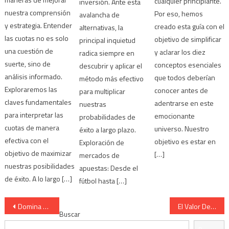
cualquier principiante.
inversión. Ante esta
nuestra comprensión
Por eso, hemos
avalancha de
y estrategia. Entender
creado esta guía con el
alternativas, la
las cuotas no es solo
objetivo de simplificar
principal inquietud
una cuestión de
y aclarar los diez
radica siempre en
suerte, sino de
conceptos esenciales
descubrir y aplicar el
análisis informado.
que todos deberían
método más efectivo
Exploraremos las
conocer antes de
para multiplicar
claves fundamentales
adentrarse en este
nuestras
para interpretar las
emocionante
probabilidades de
cuotas de manera
universo. Nuestro
éxito a largo plazo.
efectiva con el
objetivo es estar en
Exploración de
objetivo de maximizar
[…]
mercados de
nuestras posibilidades
apuestas: Desde el
de éxito. A lo largo […]
fútbol hasta […]
Navegación
Domina La Lectura Del Mercado De Goles En Apuestas
El Valor De La Disciplina En Los Pronósticos De Fútbol
Buscar
de