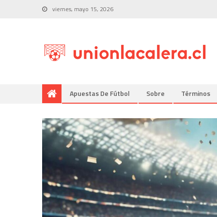
viernes, mayo 15, 2026
Apuestas De Fútbol
Sobre
Términos