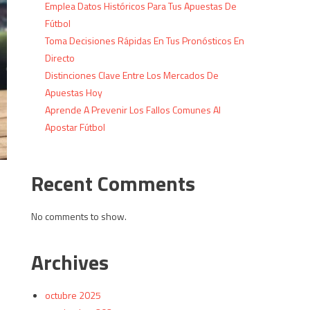
Emplea Datos Históricos Para Tus Apuestas De
Fútbol
Toma Decisiones Rápidas En Tus Pronósticos En
Directo
Distinciones Clave Entre Los Mercados De
Apuestas Hoy
Aprende A Prevenir Los Fallos Comunes Al
Apostar Fútbol
Recent Comments
No comments to show.
Archives
octubre 2025