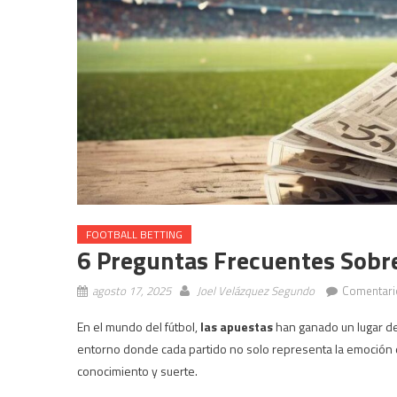
FOOTBALL BETTING
6 Preguntas Frecuentes Sobr
agosto 17, 2025
Joel Velázquez Segundo
Comentari
En el mundo del fútbol,
las apuestas
han ganado un lugar de
entorno donde cada partido no solo representa la emoción d
conocimiento y suerte.