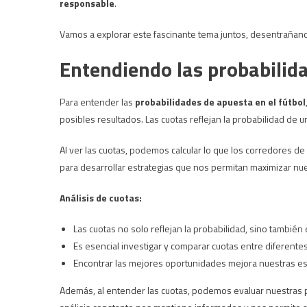
responsable
.
Vamos a explorar este fascinante tema juntos, desentrañando
Entendiendo las probabilid
Para entender las
probabilidades de apuesta en el fútbol
posibles resultados. Las cuotas reflejan la probabilidad de u
Al ver las cuotas, podemos calcular lo que los corredores d
para desarrollar estrategias que nos permitan maximizar nu
Análisis de cuotas:
Las cuotas no solo reflejan la probabilidad, sino también
Es esencial investigar y comparar cuotas entre diferente
Encontrar las mejores oportunidades mejora nuestras es
Además, al entender las cuotas, podemos evaluar nuestras p