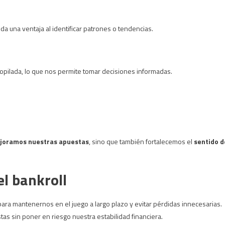
da una ventaja al identificar patrones o tendencias.
opilada, lo que nos permite tomar decisiones informadas.
joramos nuestras apuestas
, sino que también fortalecemos el
sentido d
el bankroll
ara mantenernos en el juego a largo plazo y evitar pérdidas innecesarias.
s sin poner en riesgo nuestra estabilidad financiera.