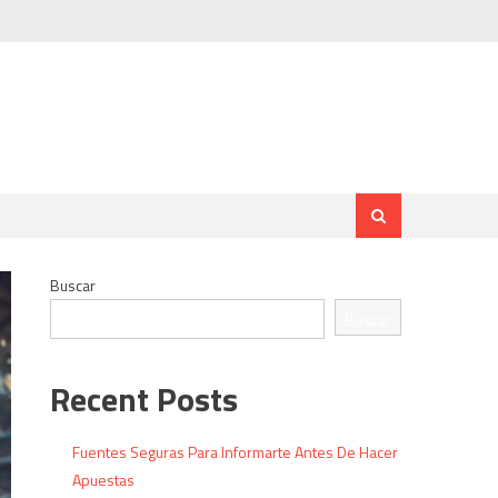
Buscar
Buscar
Recent Posts
Fuentes Seguras Para Informarte Antes De Hacer
Apuestas