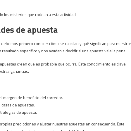
 los misterios que rodean a esta actividad.
ades de apuesta
, debemos primero conocer cómo se calculan y qué significan para nuestro
n resultado específico y nos ayudan a decidir si una apuesta vale la pena.
e apuestas creen que es probable que ocurra. Este conocimiento es clave
estras ganancias.
 el margen de beneficio del corredor.
s casas de apuestas.
trategias de apuesta.
ropias predicciones y ajustar nuestras apuestas en consecuencia. Este