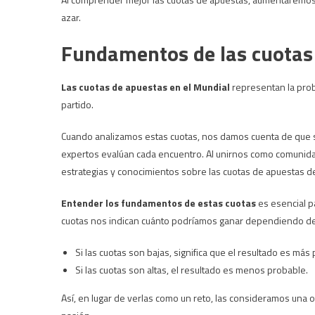
azar.
Fundamentos de las cuotas
Las cuotas de apuestas en el Mundial
representan la prob
partido.
Cuando analizamos estas cuotas, nos damos cuenta de que 
expertos evalúan cada encuentro. Al unirnos como comunid
estrategias y conocimientos sobre las cuotas de apuestas de
Entender los fundamentos de estas cuotas
es esencial p
cuotas nos indican cuánto podríamos ganar dependiendo de
Si las cuotas son bajas, significa que el resultado es más
Si las cuotas son altas, el resultado es menos probable.
Así, en lugar de verlas como un reto, las consideramos una