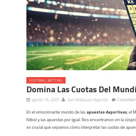
FOOTBALL BETTING
Domina Las Cuotas Del Mundi
agosto 15, 2025
Joel Velázquez Segundo
Comentari
En el emocionante mundo de las
apuestas deportivas
, el
fútbol y las apuestas por igual. Nos encontramos en la cúspi
es crucial que sepamos cómo interpretar las cuotas de apue