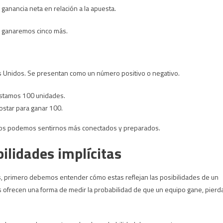
a ganancia neta en relación a la apuesta.
, ganaremos cinco más.
s Unidos. Se presentan como un número positivo o negativo.
ostamos 100 unidades.
star para ganar 100.
dos podemos sentirnos más conectados y preparados.
ilidades implícitas
s, primero debemos entender cómo estas reflejan las posibilidades de un
s ofrecen una forma de medir la probabilidad de que un equipo gane, pierd