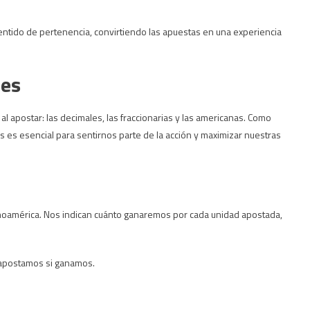
entido de pertenencia, convirtiendo las apuestas en una experiencia
nes
 apostar: las decimales, las fraccionarias y las americanas. Como
 es esencial para sentirnos parte de la acción y maximizar nuestras
noamérica. Nos indican cuánto ganaremos por cada unidad apostada,
e apostamos si ganamos.