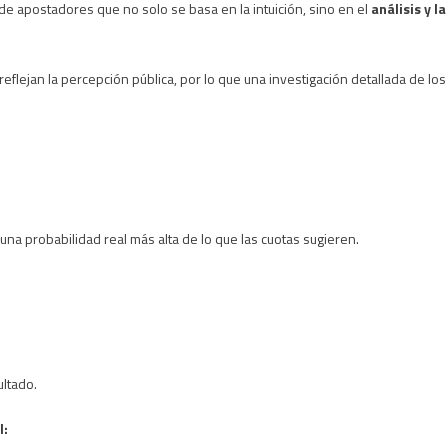
e apostadores que no solo se basa en la intuición, sino en el
análisis y la
lejan la percepción pública, por lo que una investigación detallada de los
 probabilidad real más alta de lo que las cuotas sugieren.
ultado.
l: