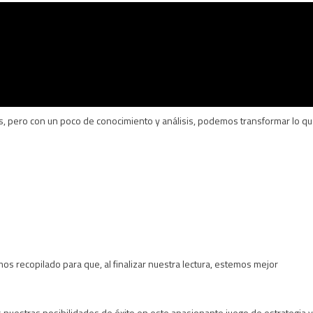
Y
Maximiza
Tus
Ganancias
s, pero con un poco de conocimiento y análisis, podemos transformar lo q
 recopilado para que, al finalizar nuestra lectura, estemos mejor
uestras posibilidades de éxito en este apasionante juego de estrategia y